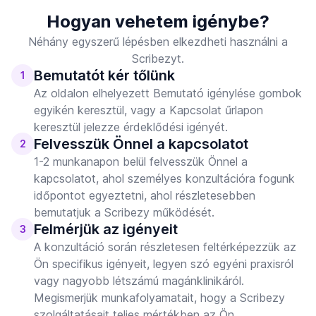
Hogyan vehetem igénybe?
Néhány egyszerű lépésben elkezdheti használni a
Scribezyt.
Bemutatót kér tőlünk
1
Az oldalon elhelyezett Bemutató igénylése gombok
egyikén keresztül, vagy a Kapcsolat űrlapon
keresztül jelezze érdeklődési igényét.
Felvesszük Önnel a kapcsolatot
2
1-2 munkanapon belül felvesszük Önnel a
kapcsolatot, ahol személyes konzultációra fogunk
időpontot egyeztetni, ahol részletesebben
bemutatjuk a Scribezy működését.
Felmérjük az igényeit
3
A konzultáció során részletesen feltérképezzük az
Ön specifikus igényeit, legyen szó egyéni praxisról
vagy nagyobb létszámú magánklinikáról.
Megismerjük munkafolyamatait, hogy a Scribezy
szolgáltatásait teljes mértékben az Ön