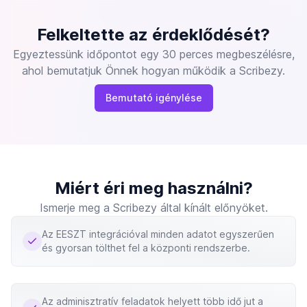
Felkeltette az érdeklődését?
Egyeztessünk időpontot egy 30 perces megbeszélésre,
ahol bemutatjuk Önnek hogyan működik a Scribezy.
Bemutató igénylése
Miért éri meg használni?
Ismerje meg a Scribezy által kínált előnyöket.
Az EESZT integrációval minden adatot egyszerűen
és gyorsan tölthet fel a központi rendszerbe.
Az adminisztratív feladatok helyett több idő jut a